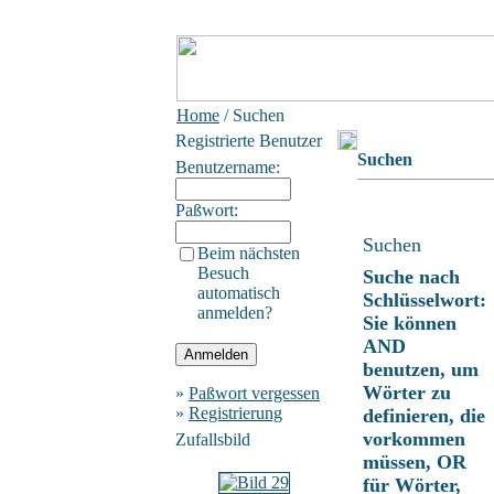
Home
/ Suchen
Registrierte Benutzer
Suchen
Benutzername:
Paßwort:
Suchen
Beim nächsten
Besuch
Suche nach
automatisch
Schlüsselwort:
anmelden?
Sie können
AND
benutzen, um
Wörter zu
»
Paßwort vergessen
»
Registrierung
definieren, die
vorkommen
Zufallsbild
müssen, OR
für Wörter,