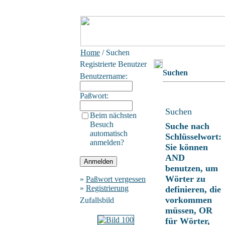
Home
/ Suchen
Registrierte Benutzer
Suchen
Benutzername:
Paßwort:
Suchen
Beim nächsten
Besuch
Suche nach
automatisch
Schlüsselwort:
anmelden?
Sie können
AND
benutzen, um
Wörter zu
»
Paßwort vergessen
»
Registrierung
definieren, die
vorkommen
Zufallsbild
müssen, OR
für Wörter,