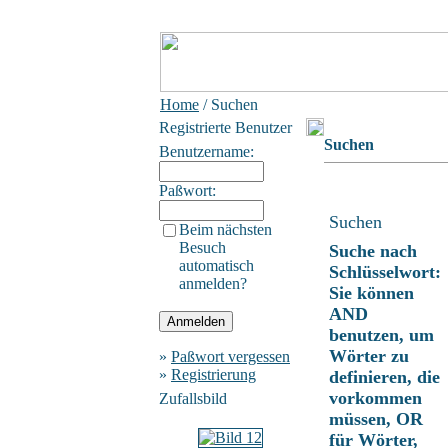
Home
/ Suchen
Registrierte Benutzer
Suchen
Benutzername:
Paßwort:
Suchen
Beim nächsten
Besuch
Suche nach
automatisch
Schlüsselwort:
anmelden?
Sie können
AND
benutzen, um
Wörter zu
»
Paßwort vergessen
»
Registrierung
definieren, die
vorkommen
Zufallsbild
müssen, OR
für Wörter,