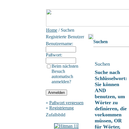
Home
/ Suchen
Registrierte Benutzer
Suchen
Benutzername:
Paßwort:
Suchen
Beim nächsten
Besuch
Suche nach
automatisch
Schlüsselwort:
anmelden?
Sie können
AND
benutzen, um
Wörter zu
»
Paßwort vergessen
»
Registrierung
definieren, die
vorkommen
Zufallsbild
müssen, OR
für Wörter,