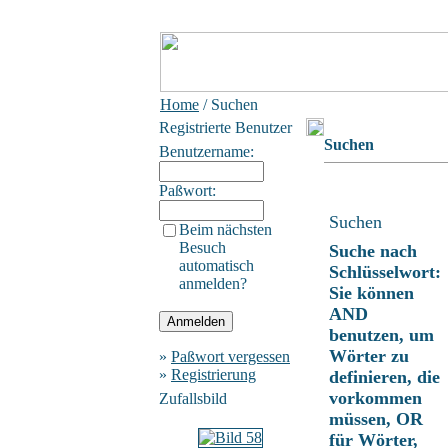
Home
/ Suchen
Registrierte Benutzer
Suchen
Benutzername:
Paßwort:
Suchen
Beim nächsten
Besuch
Suche nach
automatisch
Schlüsselwort:
anmelden?
Sie können
AND
benutzen, um
Wörter zu
»
Paßwort vergessen
»
Registrierung
definieren, die
vorkommen
Zufallsbild
müssen, OR
für Wörter,