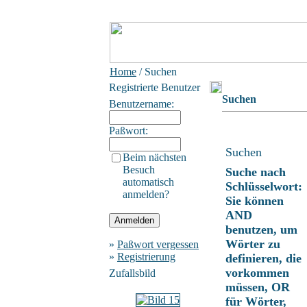
Home
/ Suchen
Registrierte Benutzer
Suchen
Benutzername:
Paßwort:
Suchen
Beim nächsten
Besuch
Suche nach
automatisch
Schlüsselwort:
anmelden?
Sie können
AND
benutzen, um
Wörter zu
»
Paßwort vergessen
»
Registrierung
definieren, die
vorkommen
Zufallsbild
müssen, OR
für Wörter,