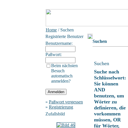
Home
/ Suchen
Registrierte Benutzer
Suchen
Benutzername:
Paßwort:
Suchen
Beim nächsten
Besuch
Suche nach
automatisch
Schlüsselwort:
anmelden?
Sie können
AND
benutzen, um
Wörter zu
»
Paßwort vergessen
»
Registrierung
definieren, die
vorkommen
Zufallsbild
müssen, OR
für Wörter,