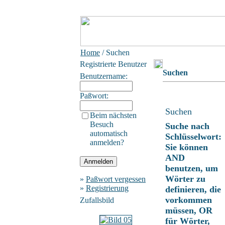
Home
/ Suchen
Registrierte Benutzer
Suchen
Benutzername:
Paßwort:
Suchen
Beim nächsten
Besuch
Suche nach
automatisch
Schlüsselwort:
anmelden?
Sie können
AND
benutzen, um
Wörter zu
»
Paßwort vergessen
»
Registrierung
definieren, die
vorkommen
Zufallsbild
müssen, OR
für Wörter,