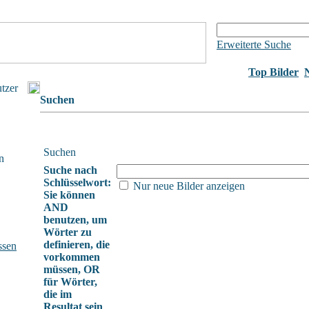
Erweiterte Suche
Top Bilder
utzer
Suchen
Suchen
n
Suche nach
Schlüsselwort:
Nur neue Bilder anzeigen
Sie können
AND
benutzen, um
Wörter zu
definieren, die
ssen
vorkommen
müssen, OR
für Wörter,
die im
Resultat sein