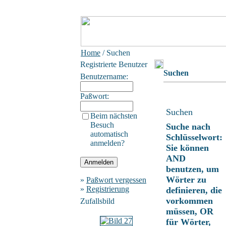
Home
/ Suchen
Registrierte Benutzer
Suchen
Benutzername:
Paßwort:
Suchen
Beim nächsten
Besuch
Suche nach
automatisch
Schlüsselwort:
anmelden?
Sie können
AND
benutzen, um
Wörter zu
»
Paßwort vergessen
»
Registrierung
definieren, die
vorkommen
Zufallsbild
müssen, OR
für Wörter,