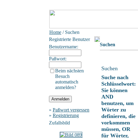
Home
/ Suchen
Registrierte Benutzer
Suchen
Benutzername:
Paßwort:
Suchen
Beim nächsten
Besuch
Suche nach
automatisch
Schlüsselwort:
anmelden?
Sie können
AND
benutzen, um
Wörter zu
»
Paßwort vergessen
»
Registrierung
definieren, die
vorkommen
Zufallsbild
müssen, OR
für Wörter,