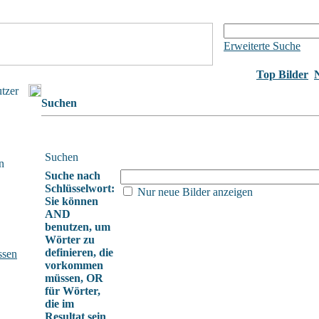
Erweiterte Suche
Top Bilder
utzer
Suchen
Suchen
n
Suche nach
Schlüsselwort:
Nur neue Bilder anzeigen
Sie können
AND
benutzen, um
Wörter zu
definieren, die
ssen
vorkommen
müssen, OR
für Wörter,
die im
Resultat sein