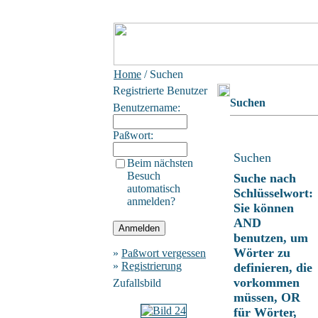
Home
/ Suchen
Registrierte Benutzer
Suchen
Benutzername:
Paßwort:
Suchen
Beim nächsten
Besuch
Suche nach
automatisch
Schlüsselwort:
anmelden?
Sie können
AND
benutzen, um
Wörter zu
»
Paßwort vergessen
»
Registrierung
definieren, die
vorkommen
Zufallsbild
müssen, OR
für Wörter,