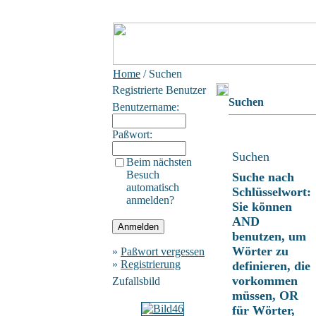
Home
/ Suchen
Registrierte Benutzer
Suchen
Benutzername:
Paßwort:
Suchen
Beim nächsten
Besuch
Suche nach
automatisch
Schlüsselwort:
anmelden?
Sie können
AND
benutzen, um
Wörter zu
»
Paßwort vergessen
»
Registrierung
definieren, die
vorkommen
Zufallsbild
müssen, OR
für Wörter,