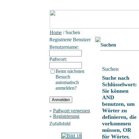
Home
/ Suchen
Registrierte Benutzer
Suchen
Benutzername:
Paßwort:
Suchen
Beim nächsten
Besuch
Suche nach
automatisch
Schlüsselwort:
anmelden?
Sie können
AND
benutzen, um
Wörter zu
»
Paßwort vergessen
»
Registrierung
definieren, die
vorkommen
Zufallsbild
müssen, OR
für Wörter,