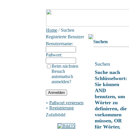
Home
/ Suchen
Registrierte Benutzer
Suchen
Benutzername:
Paßwort:
Suchen
Beim nächsten
Besuch
Suche nach
automatisch
Schlüsselwort:
anmelden?
Sie können
AND
benutzen, um
Wörter zu
»
Paßwort vergessen
»
Registrierung
definieren, die
vorkommen
Zufallsbild
müssen, OR
für Wörter,