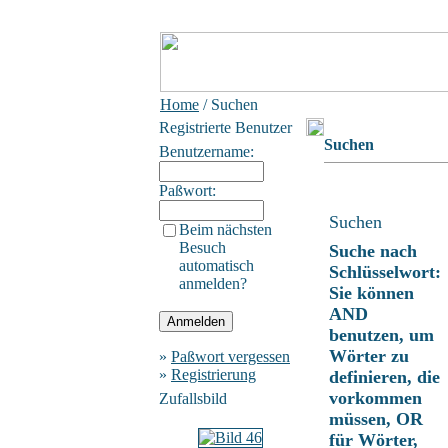
Home
/ Suchen
Registrierte Benutzer
Suchen
Benutzername:
Paßwort:
Suchen
Beim nächsten
Besuch
Suche nach
automatisch
Schlüsselwort:
anmelden?
Sie können
AND
benutzen, um
Wörter zu
»
Paßwort vergessen
»
Registrierung
definieren, die
vorkommen
Zufallsbild
müssen, OR
für Wörter,