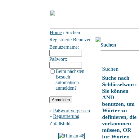
Home
/ Suchen
Registrierte Benutzer
Suchen
Benutzername:
Paßwort:
Suchen
Beim nächsten
Besuch
Suche nach
automatisch
Schlüsselwort:
anmelden?
Sie können
AND
benutzen, um
Wörter zu
»
Paßwort vergessen
»
Registrierung
definieren, die
vorkommen
Zufallsbild
müssen, OR
für Wörter,