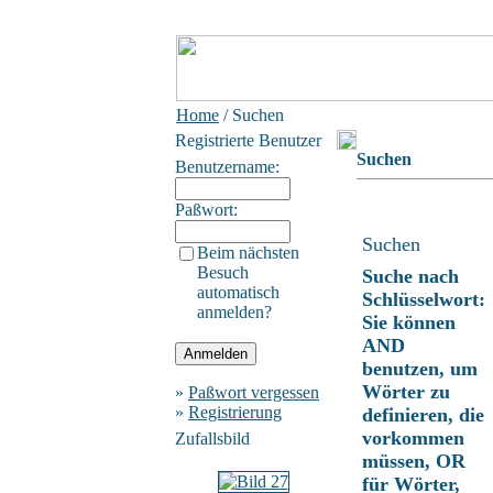
Home
/ Suchen
Registrierte Benutzer
Suchen
Benutzername:
Paßwort:
Suchen
Beim nächsten
Besuch
Suche nach
automatisch
Schlüsselwort:
anmelden?
Sie können
AND
benutzen, um
Wörter zu
»
Paßwort vergessen
»
Registrierung
definieren, die
vorkommen
Zufallsbild
müssen, OR
für Wörter,