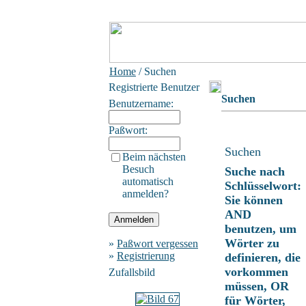
Home
/ Suchen
Registrierte Benutzer
Suchen
Benutzername:
Paßwort:
Suchen
Beim nächsten
Besuch
Suche nach
automatisch
Schlüsselwort:
anmelden?
Sie können
AND
benutzen, um
Wörter zu
»
Paßwort vergessen
»
Registrierung
definieren, die
vorkommen
Zufallsbild
müssen, OR
für Wörter,