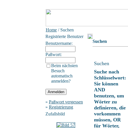
Home
/ Suchen
Registrierte Benutzer
Suchen
Benutzername:
Paßwort:
Suchen
Beim nächsten
Besuch
Suche nach
automatisch
Schlüsselwort:
anmelden?
Sie können
AND
benutzen, um
Wörter zu
»
Paßwort vergessen
»
Registrierung
definieren, die
vorkommen
Zufallsbild
müssen, OR
für Wörter,