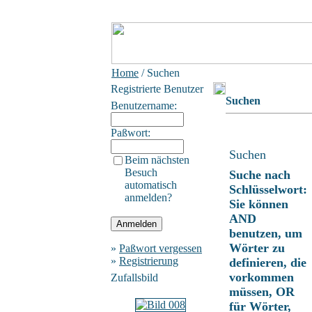
Home
/ Suchen
Registrierte Benutzer
Suchen
Benutzername:
Paßwort:
Suchen
Beim nächsten
Besuch
Suche nach
automatisch
Schlüsselwort:
anmelden?
Sie können
AND
benutzen, um
Wörter zu
»
Paßwort vergessen
»
Registrierung
definieren, die
vorkommen
Zufallsbild
müssen, OR
für Wörter,