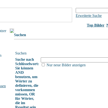
Erweiterte Suche
Top Bilder
utzer
Suchen
Suchen
n
Suche nach
Schlüsselwort:
Nur neue Bilder anzeigen
Sie können
AND
benutzen, um
Wörter zu
definieren, die
ssen
vorkommen
müssen, OR
für Wörter,
die im
Resultat sein