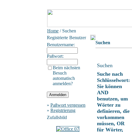
Home
/ Suchen
Registrierte Benutzer
Suchen
Benutzername:
Paßwort:
Suchen
Beim nächsten
Besuch
Suche nach
automatisch
Schlüsselwort:
anmelden?
Sie können
AND
benutzen, um
Wörter zu
»
Paßwort vergessen
»
Registrierung
definieren, die
vorkommen
Zufallsbild
müssen, OR
für Wörter,