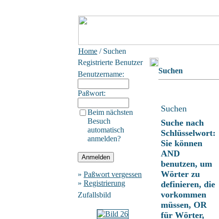
Home
/ Suchen
Registrierte Benutzer
Suchen
Benutzername:
Paßwort:
Suchen
Beim nächsten
Besuch
Suche nach
automatisch
Schlüsselwort:
anmelden?
Sie können
AND
benutzen, um
Wörter zu
»
Paßwort vergessen
»
Registrierung
definieren, die
vorkommen
Zufallsbild
müssen, OR
für Wörter,