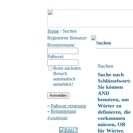
Home
/ Suchen
Registrierte Benutzer
Suchen
Benutzername:
Paßwort:
Suchen
Beim nächsten
Besuch
Suche nach
automatisch
Schlüsselwort:
anmelden?
Sie können
AND
benutzen, um
Wörter zu
»
Paßwort vergessen
»
Registrierung
definieren, die
vorkommen
Zufallsbild
müssen, OR
für Wörter,