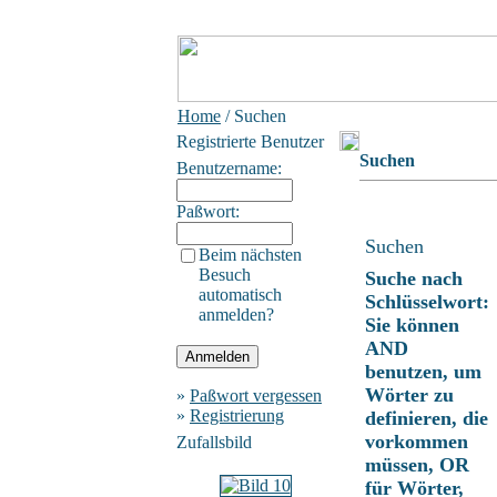
Home
/ Suchen
Registrierte Benutzer
Suchen
Benutzername:
Paßwort:
Suchen
Beim nächsten
Besuch
Suche nach
automatisch
Schlüsselwort:
anmelden?
Sie können
AND
benutzen, um
Wörter zu
»
Paßwort vergessen
»
Registrierung
definieren, die
vorkommen
Zufallsbild
müssen, OR
für Wörter,