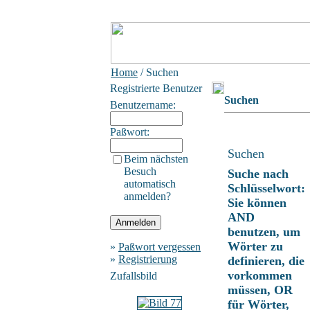
Home
/ Suchen
Registrierte Benutzer
Suchen
Benutzername:
Paßwort:
Suchen
Beim nächsten
Besuch
Suche nach
automatisch
Schlüsselwort:
anmelden?
Sie können
AND
benutzen, um
Wörter zu
»
Paßwort vergessen
»
Registrierung
definieren, die
vorkommen
Zufallsbild
müssen, OR
für Wörter,