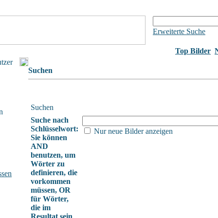
Erweiterte Suche
Top Bilder
utzer
Suchen
Suchen
n
Suche nach
Schlüsselwort:
Nur neue Bilder anzeigen
Sie können
AND
benutzen, um
Wörter zu
definieren, die
ssen
vorkommen
müssen, OR
für Wörter,
die im
Resultat sein