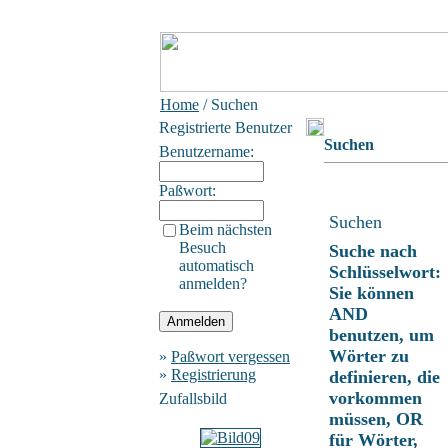
Home
/ Suchen
Registrierte Benutzer
Suchen
Benutzername:
Paßwort:
Suchen
Beim nächsten
Besuch
Suche nach
automatisch
Schlüsselwort:
anmelden?
Sie können
AND
benutzen, um
Wörter zu
»
Paßwort vergessen
»
Registrierung
definieren, die
vorkommen
Zufallsbild
müssen, OR
für Wörter,