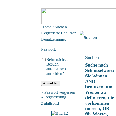
Home
/ Suchen
Registrierte Benutzer
Suchen
Benutzername:
Paßwort:
Suchen
Beim nächsten
Besuch
Suche nach
automatisch
Schlüsselwort:
anmelden?
Sie können
AND
benutzen, um
Wörter zu
»
Paßwort vergessen
»
Registrierung
definieren, die
vorkommen
Zufallsbild
müssen, OR
für Wörter,