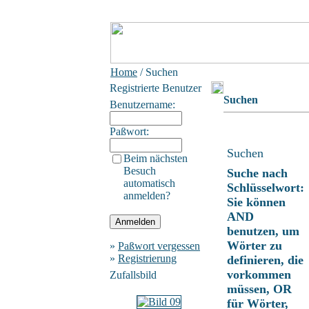
Home
/ Suchen
Registrierte Benutzer
Suchen
Benutzername:
Paßwort:
Suchen
Beim nächsten
Besuch
Suche nach
automatisch
Schlüsselwort:
anmelden?
Sie können
AND
benutzen, um
Wörter zu
»
Paßwort vergessen
»
Registrierung
definieren, die
vorkommen
Zufallsbild
müssen, OR
für Wörter,