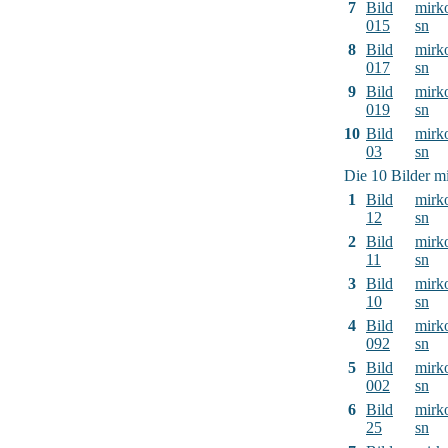
7
Bild
mirk
015
sn
8
Bild
mirk
017
sn
9
Bild
mirk
019
sn
10
Bild
mirk
03
sn
Die 10 Bilder mi
1
Bild
mirk
12
sn
2
Bild
mirk
11
sn
3
Bild
mirk
10
sn
4
Bild
mirk
092
sn
5
Bild
mirk
002
sn
6
Bild
mirk
25
sn