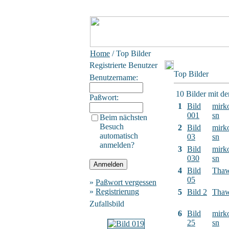
Home
/ Top Bilder
Registrierte Benutzer
Top Bilder
Benutzername:
10 Bilder mit d
Paßwort:
1
Bild
mirk
001
sn
Beim nächsten
Besuch
2
Bild
mirk
automatisch
03
sn
anmelden?
3
Bild
mirk
030
sn
4
Bild
Tha
05
»
Paßwort vergessen
»
Registrierung
5
Bild 2
Tha
Zufallsbild
6
Bild
mirk
25
sn