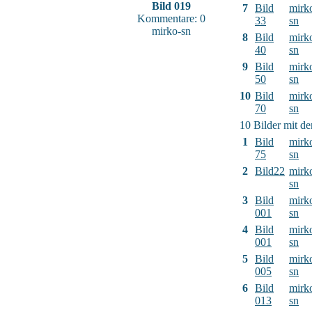
Bild 019
7
Bild
mirk
Kommentare: 0
33
sn
mirko-sn
8
Bild
mirk
40
sn
9
Bild
mirk
50
sn
10
Bild
mirk
70
sn
10 Bilder mit d
1
Bild
mirk
75
sn
2
Bild22
mirk
sn
3
Bild
mirk
001
sn
4
Bild
mirk
001
sn
5
Bild
mirk
005
sn
6
Bild
mirk
013
sn