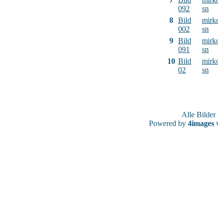
092
sn
8
Bild
mirk
002
sn
9
Bild
mirk
091
sn
10
Bild
mirk
02
sn
Alle Bilde
Powered by
4images
v