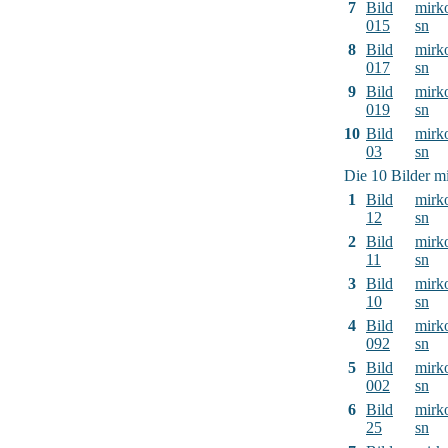
7
Bild
mirk
015
sn
8
Bild
mirk
017
sn
9
Bild
mirk
019
sn
10
Bild
mirk
03
sn
Die 10 Bilder mi
1
Bild
mirk
12
sn
2
Bild
mirk
11
sn
3
Bild
mirk
10
sn
4
Bild
mirk
092
sn
5
Bild
mirk
002
sn
6
Bild
mirk
25
sn