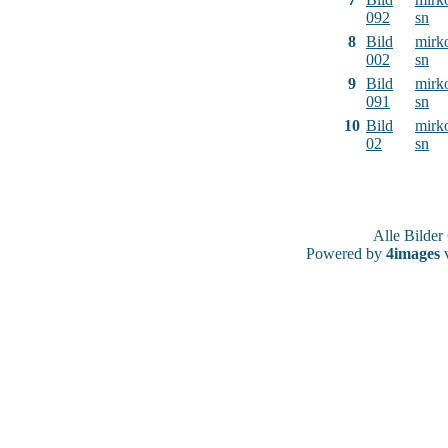
092
sn
8
Bild
mirk
002
sn
9
Bild
mirk
091
sn
10
Bild
mirk
02
sn
Alle Bilde
Powered by
4images
v