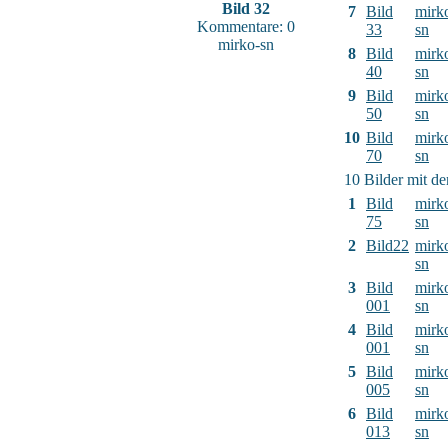
Bild 32
7
Bild
mirk
Kommentare: 0
33
sn
mirko-sn
8
Bild
mirk
40
sn
9
Bild
mirk
50
sn
10
Bild
mirk
70
sn
10 Bilder mit d
1
Bild
mirk
75
sn
2
Bild22
mirk
sn
3
Bild
mirk
001
sn
4
Bild
mirk
001
sn
5
Bild
mirk
005
sn
6
Bild
mirk
013
sn