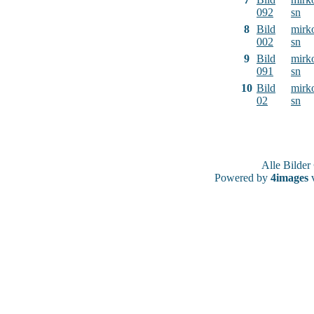
092
sn
8
Bild
mirk
002
sn
9
Bild
mirk
091
sn
10
Bild
mirk
02
sn
Alle Bilde
Powered by
4images
v