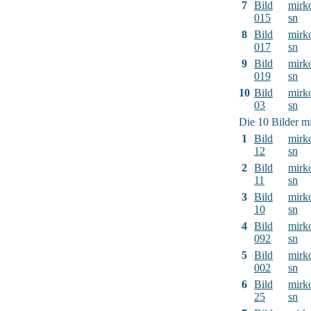
7
Bild
mirk
015
sn
8
Bild
mirk
017
sn
9
Bild
mirk
019
sn
10
Bild
mirk
03
sn
Die 10 Bilder mi
1
Bild
mirk
12
sn
2
Bild
mirk
11
sn
3
Bild
mirk
10
sn
4
Bild
mirk
092
sn
5
Bild
mirk
002
sn
6
Bild
mirk
25
sn