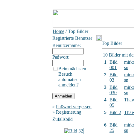
Home
/ Top Bilder
Registrierte Benutzer
Top Bilder
Benutzername:
10 Bilder mit d
Paßwort:
1
Bild
mirk
001
sn
Beim nächsten
Besuch
2
Bild
mirk
automatisch
03
sn
anmelden?
3
Bild
mirk
030
sn
4
Bild
Tha
05
»
Paßwort vergessen
»
Registrierung
5
Bild 2
Tha
Zufallsbild
6
Bild
mirk
25
sn