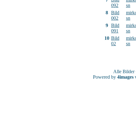
092
sn
8
Bild
mirk
002
sn
9
Bild
mirk
091
sn
10
Bild
mirk
02
sn
Alle Bilde
Powered by
4images
v