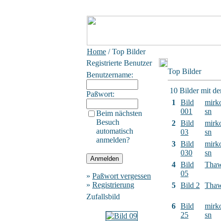
Home
/ Top Bilder
Registrierte Benutzer
Top Bilder
Benutzername:
10 Bilder mit d
Paßwort:
1
Bild
mirk
001
sn
Beim nächsten
Besuch
2
Bild
mirk
automatisch
03
sn
anmelden?
3
Bild
mirk
030
sn
4
Bild
Tha
05
»
Paßwort vergessen
»
Registrierung
5
Bild 2
Tha
Zufallsbild
6
Bild
mirk
25
sn