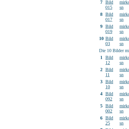
7
Bild
mirk
015
sn
8
Bild
mirk
017
sn
9
Bild
mirk
019
sn
10
Bild
mirk
03
sn
Die 10 Bilder mi
1
Bild
mirk
12
sn
2
Bild
mirk
11
sn
3
Bild
mirk
10
sn
4
Bild
mirk
092
sn
5
Bild
mirk
002
sn
6
Bild
mirk
25
sn