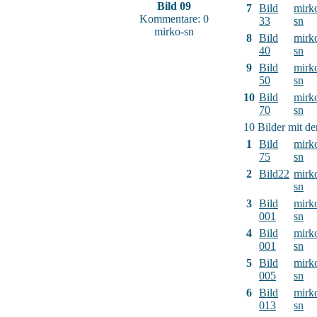
Bild 09
7
Bild
mirk
Kommentare: 0
33
sn
mirko-sn
8
Bild
mirk
40
sn
9
Bild
mirk
50
sn
10
Bild
mirk
70
sn
10 Bilder mit d
1
Bild
mirk
75
sn
2
Bild22
mirk
sn
3
Bild
mirk
001
sn
4
Bild
mirk
001
sn
5
Bild
mirk
005
sn
6
Bild
mirk
013
sn