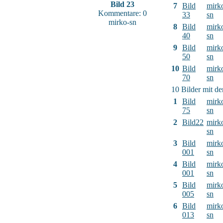
Bild 23
7
Bild
mirk
Kommentare: 0
33
sn
mirko-sn
8
Bild
mirk
40
sn
9
Bild
mirk
50
sn
10
Bild
mirk
70
sn
10 Bilder mit d
1
Bild
mirk
75
sn
2
Bild22
mirk
sn
3
Bild
mirk
001
sn
4
Bild
mirk
001
sn
5
Bild
mirk
005
sn
6
Bild
mirk
013
sn