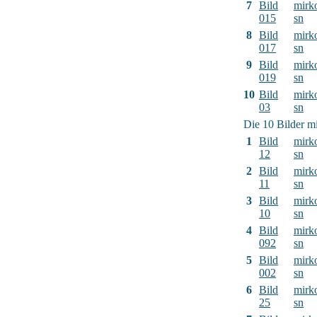
7
Bild
mirk
015
sn
8
Bild
mirk
017
sn
9
Bild
mirk
019
sn
10
Bild
mirk
03
sn
Die 10 Bilder mi
1
Bild
mirk
12
sn
2
Bild
mirk
11
sn
3
Bild
mirk
10
sn
4
Bild
mirk
092
sn
5
Bild
mirk
002
sn
6
Bild
mirk
25
sn