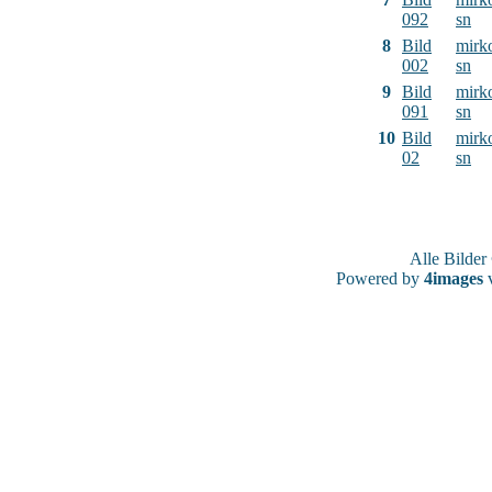
092
sn
8
Bild
mirk
002
sn
9
Bild
mirk
091
sn
10
Bild
mirk
02
sn
Alle Bilde
Powered by
4images
v