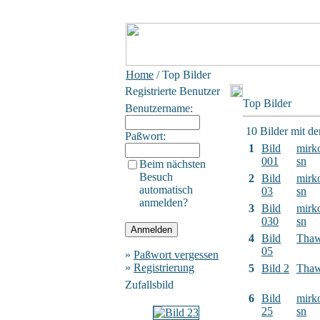
Home
/ Top Bilder
Registrierte Benutzer
Top Bilder
Benutzername:
10 Bilder mit d
Paßwort:
1
Bild
mirk
001
sn
Beim nächsten
Besuch
2
Bild
mirk
automatisch
03
sn
anmelden?
3
Bild
mirk
030
sn
4
Bild
Tha
05
»
Paßwort vergessen
»
Registrierung
5
Bild 2
Tha
Zufallsbild
6
Bild
mirk
25
sn