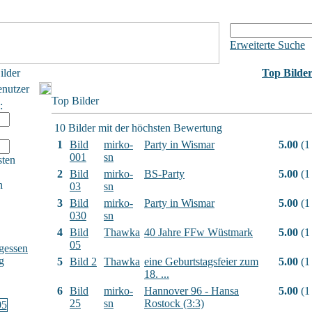
Erweiterte Suche
ilder
Top Bilde
enutzer
Top Bilder
:
10 Bilder mit der höchsten Bewertung
1
Bild
mirko-
Party in Wismar
5.00
(1
001
sn
sten
2
Bild
mirko-
BS-Party
5.00
(1
h
03
sn
3
Bild
mirko-
Party in Wismar
5.00
(1
030
sn
4
Bild
Thawka
40 Jahre FFw Wüstmark
5.00
(1
05
gessen
g
5
Bild 2
Thawka
eine Geburtstagsfeier zum
5.00
(1
18. ...
6
Bild
mirko-
Hannover 96 - Hansa
5.00
(1
25
sn
Rostock (3:3)