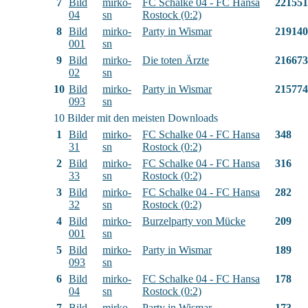
7
Bild
mirko-
FC Schalke 04 - FC Hansa
221551
04
sn
Rostock (0:2)
8
Bild
mirko-
Party in Wismar
219140
001
sn
9
Bild
mirko-
Die toten Ärzte
216673
02
sn
10
Bild
mirko-
Party in Wismar
215774
093
sn
10 Bilder mit den meisten Downloads
1
Bild
mirko-
FC Schalke 04 - FC Hansa
348
31
sn
Rostock (0:2)
2
Bild
mirko-
FC Schalke 04 - FC Hansa
316
33
sn
Rostock (0:2)
3
Bild
mirko-
FC Schalke 04 - FC Hansa
282
32
sn
Rostock (0:2)
4
Bild
mirko-
Burzelparty von Mücke
209
001
sn
5
Bild
mirko-
Party in Wismar
189
093
sn
6
Bild
mirko-
FC Schalke 04 - FC Hansa
178
04
sn
Rostock (0:2)
7
Bild
mirko-
Party in Wismar
173