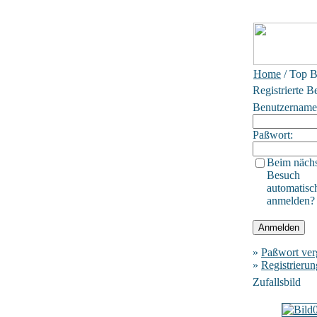
Home
/ Top B
Registrierte B
Benutzername
Paßwort:
Beim näch
Besuch
automatisc
anmelden?
»
Paßwort ver
»
Registrierun
Zufallsbild