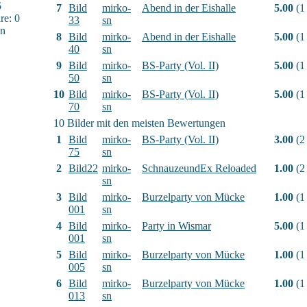
5
7
Bild
mirko-
Abend in der Eishalle
5.00
(1
e: 0
33
sn
sn
8
Bild
mirko-
Abend in der Eishalle
5.00
(1
40
sn
9
Bild
mirko-
BS-Party (Vol. II)
5.00
(1
50
sn
10
Bild
mirko-
BS-Party (Vol. II)
5.00
(1
70
sn
10 Bilder mit den meisten Bewertungen
1
Bild
mirko-
BS-Party (Vol. II)
3.00
(2
75
sn
2
Bild22
mirko-
SchnauzeundEx Reloaded
1.00
(2
sn
3
Bild
mirko-
Burzelparty von Mücke
1.00
(1
001
sn
4
Bild
mirko-
Party in Wismar
5.00
(1
001
sn
5
Bild
mirko-
Burzelparty von Mücke
1.00
(1
005
sn
6
Bild
mirko-
Burzelparty von Mücke
1.00
(1
013
sn