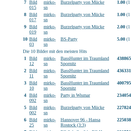
7
Bild
mirko-
Burzelparty von Mücke
1.00
(1
015
sn
8
Bild
mirko-
Burzelparty von Mücke
1.00
(1
017
sn
9
Bild
mirko-
Burzelparty von Mücke
2.00
(1
019
sn
10
Bild
mirko-
BS-Party
5.00
(1
03
sn
Die 10 Bilder mit den meisten Hits
1
Bild
mirko-
BassHunter im Traumland
438865
12
sn
Spornitz
2
Bild
mirko-
BassHunter im Traumland
436331
11
sn
Spornitz
3
Bild
mirko-
BassHunter im Traumland
400795
10
sn
Spornitz
4
Bild
mirko-
Party in Wismar
234054
092
sn
5
Bild
mirko-
Burzelparty von Mücke
227824
002
sn
6
Bild
mirko-
Hannover 96 - Hansa
225038
25
sn
Rostock (3:3)