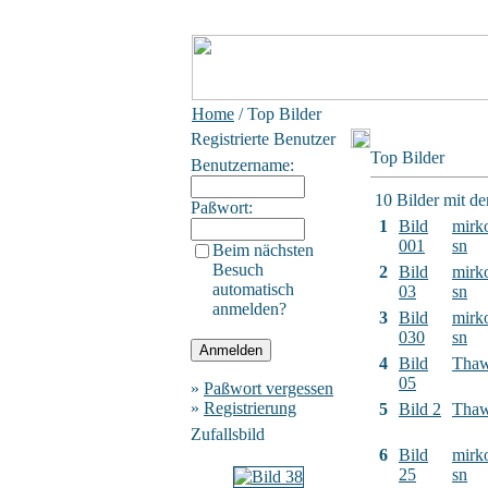
Home
/ Top Bilder
Registrierte Benutzer
Top Bilder
Benutzername:
10 Bilder mit d
Paßwort:
1
Bild
mirk
001
sn
Beim nächsten
Besuch
2
Bild
mirk
automatisch
03
sn
anmelden?
3
Bild
mirk
030
sn
4
Bild
Tha
05
»
Paßwort vergessen
»
Registrierung
5
Bild 2
Tha
Zufallsbild
6
Bild
mirk
25
sn