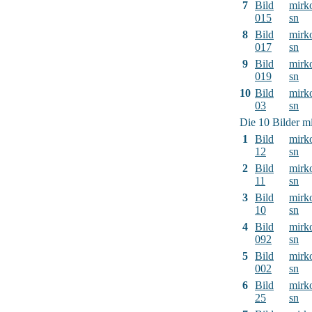
7
Bild
mirk
015
sn
8
Bild
mirk
017
sn
9
Bild
mirk
019
sn
10
Bild
mirk
03
sn
Die 10 Bilder mi
1
Bild
mirk
12
sn
2
Bild
mirk
11
sn
3
Bild
mirk
10
sn
4
Bild
mirk
092
sn
5
Bild
mirk
002
sn
6
Bild
mirk
25
sn