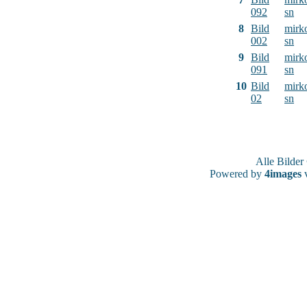
092
sn
8
Bild
mirk
002
sn
9
Bild
mirk
091
sn
10
Bild
mirk
02
sn
Alle Bilde
Powered by
4images
v