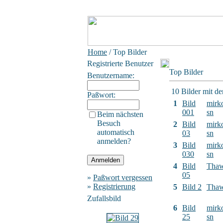
Home
/ Top Bilder
Registrierte Benutzer
Top Bilder
Benutzername:
10 Bilder mit d
Paßwort:
1
Bild
mirk
001
sn
Beim nächsten
Besuch
2
Bild
mirk
automatisch
03
sn
anmelden?
3
Bild
mirk
030
sn
4
Bild
Tha
05
»
Paßwort vergessen
»
Registrierung
5
Bild 2
Tha
Zufallsbild
6
Bild
mirk
25
sn