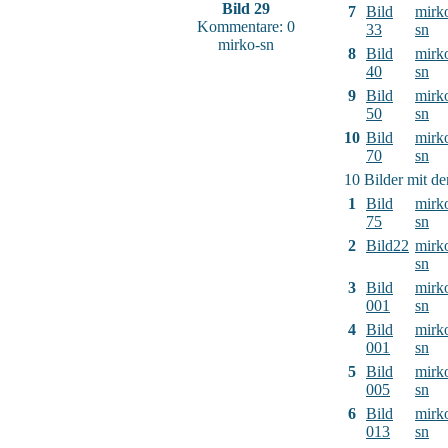
Bild 29
7
Bild
mirk
Kommentare: 0
33
sn
mirko-sn
8
Bild
mirk
40
sn
9
Bild
mirk
50
sn
10
Bild
mirk
70
sn
10 Bilder mit d
1
Bild
mirk
75
sn
2
Bild22
mirk
sn
3
Bild
mirk
001
sn
4
Bild
mirk
001
sn
5
Bild
mirk
005
sn
6
Bild
mirk
013
sn