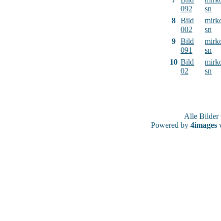
092
sn
8
Bild
mirk
002
sn
9
Bild
mirk
091
sn
10
Bild
mirk
02
sn
Alle Bilde
Powered by
4images
v