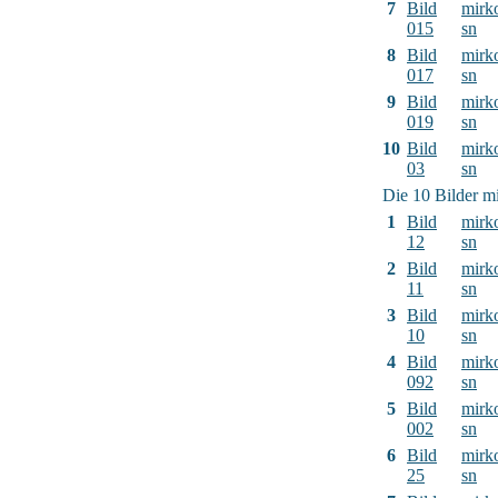
7
Bild
mirk
015
sn
8
Bild
mirk
017
sn
9
Bild
mirk
019
sn
10
Bild
mirk
03
sn
Die 10 Bilder mi
1
Bild
mirk
12
sn
2
Bild
mirk
11
sn
3
Bild
mirk
10
sn
4
Bild
mirk
092
sn
5
Bild
mirk
002
sn
6
Bild
mirk
25
sn