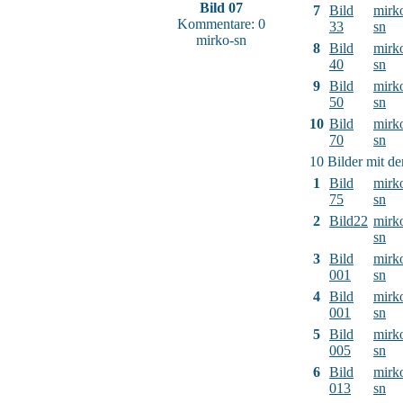
Bild 07
7
Bild
mirk
Kommentare: 0
33
sn
mirko-sn
8
Bild
mirk
40
sn
9
Bild
mirk
50
sn
10
Bild
mirk
70
sn
10 Bilder mit d
1
Bild
mirk
75
sn
2
Bild22
mirk
sn
3
Bild
mirk
001
sn
4
Bild
mirk
001
sn
5
Bild
mirk
005
sn
6
Bild
mirk
013
sn