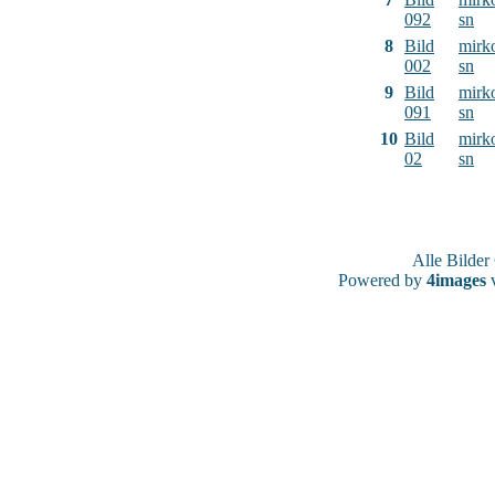
092
sn
8
Bild
mirk
002
sn
9
Bild
mirk
091
sn
10
Bild
mirk
02
sn
Alle Bilde
Powered by
4images
v