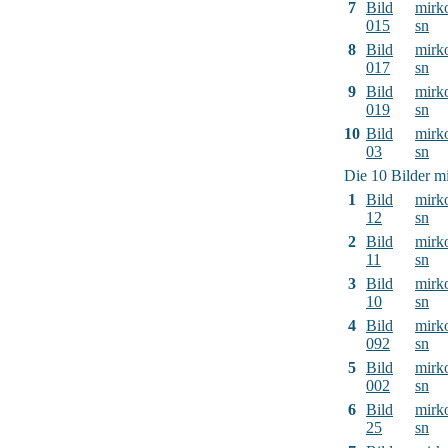
7
Bild
mirk
015
sn
8
Bild
mirk
017
sn
9
Bild
mirk
019
sn
10
Bild
mirk
03
sn
Die 10 Bilder mi
1
Bild
mirk
12
sn
2
Bild
mirk
11
sn
3
Bild
mirk
10
sn
4
Bild
mirk
092
sn
5
Bild
mirk
002
sn
6
Bild
mirk
25
sn