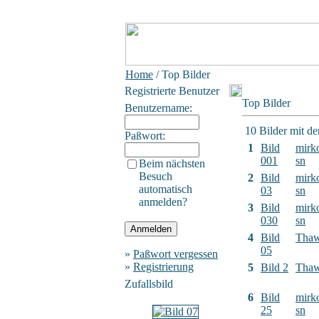
Home
/ Top Bilder
Registrierte Benutzer
Top Bilder
Benutzername:
10 Bilder mit d
Paßwort:
1
Bild
mirk
001
sn
Beim nächsten
Besuch
2
Bild
mirk
automatisch
03
sn
anmelden?
3
Bild
mirk
030
sn
4
Bild
Tha
05
»
Paßwort vergessen
»
Registrierung
5
Bild 2
Tha
Zufallsbild
6
Bild
mirk
25
sn