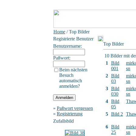
Home
/ Top Bilder
Registrierte Benutzer
Top Bilder
Benutzername:
10 Bilder mit d
Paßwort:
1
Bild
mirk
001
sn
Beim nächsten
Besuch
2
Bild
mirk
automatisch
03
sn
anmelden?
3
Bild
mirk
030
sn
4
Bild
Tha
05
»
Paßwort vergessen
»
Registrierung
5
Bild 2
Tha
Zufallsbild
6
Bild
mirk
25
sn