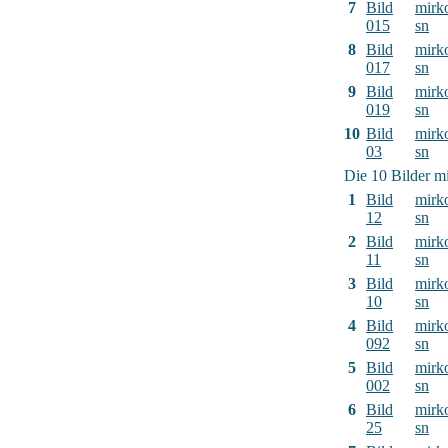
7
Bild
mirk
015
sn
8
Bild
mirk
017
sn
9
Bild
mirk
019
sn
10
Bild
mirk
03
sn
Die 10 Bilder mi
1
Bild
mirk
12
sn
2
Bild
mirk
11
sn
3
Bild
mirk
10
sn
4
Bild
mirk
092
sn
5
Bild
mirk
002
sn
6
Bild
mirk
25
sn