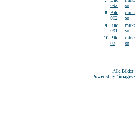
092
sn
8
Bild
mirk
002
sn
9
Bild
mirk
091
sn
10
Bild
mirk
02
sn
Alle Bilde
Powered by
4images
v