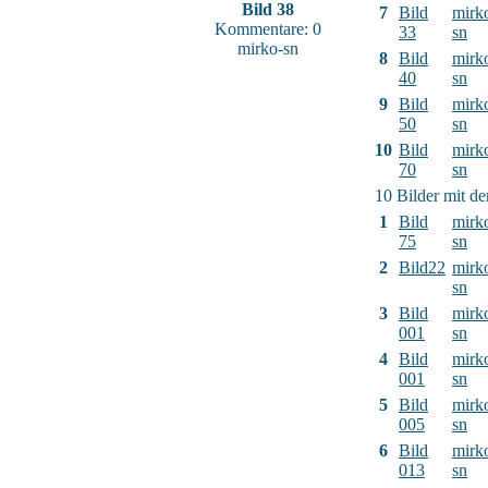
Bild 38
7
Bild
mirk
Kommentare: 0
33
sn
mirko-sn
8
Bild
mirk
40
sn
9
Bild
mirk
50
sn
10
Bild
mirk
70
sn
10 Bilder mit d
1
Bild
mirk
75
sn
2
Bild22
mirk
sn
3
Bild
mirk
001
sn
4
Bild
mirk
001
sn
5
Bild
mirk
005
sn
6
Bild
mirk
013
sn