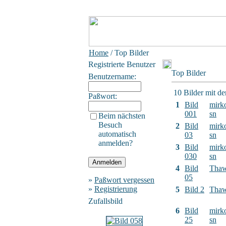
Home
/ Top Bilder
Registrierte Benutzer
Top Bilder
Benutzername:
10 Bilder mit d
Paßwort:
1
Bild
mirk
001
sn
Beim nächsten
Besuch
2
Bild
mirk
automatisch
03
sn
anmelden?
3
Bild
mirk
030
sn
4
Bild
Tha
05
»
Paßwort vergessen
»
Registrierung
5
Bild 2
Tha
Zufallsbild
6
Bild
mirk
25
sn