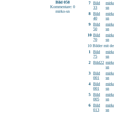
Bild 058
7
Bild
mirk
Kommentare: 0
33
sn
mirko-sn
8
Bild
mirk
40
sn
9
Bild
mirk
50
sn
10
Bild
mirk
70
sn
10 Bilder mit d
1
Bild
mirk
75
sn
2
Bild22
mirk
sn
3
Bild
mirk
001
sn
4
Bild
mirk
001
sn
5
Bild
mirk
005
sn
6
Bild
mirk
013
sn