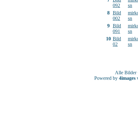
092
sn
8
Bild
mirk
002
sn
9
Bild
mirk
091
sn
10
Bild
mirk
02
sn
Alle Bilde
Powered by
4images
v