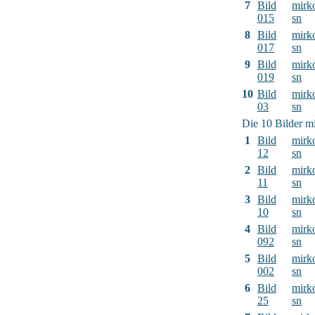
7
Bild
mirk
015
sn
8
Bild
mirk
017
sn
9
Bild
mirk
019
sn
10
Bild
mirk
03
sn
Die 10 Bilder mi
1
Bild
mirk
12
sn
2
Bild
mirk
11
sn
3
Bild
mirk
10
sn
4
Bild
mirk
092
sn
5
Bild
mirk
002
sn
6
Bild
mirk
25
sn