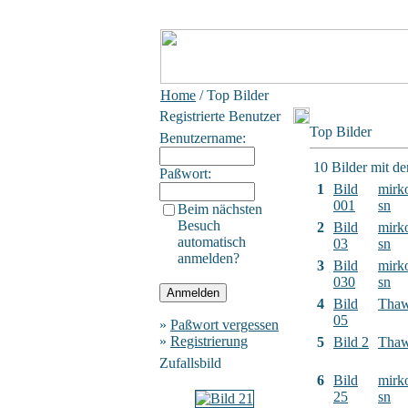
Home
/ Top Bilder
Registrierte Benutzer
Top Bilder
Benutzername:
10 Bilder mit d
Paßwort:
1
Bild
mirk
001
sn
Beim nächsten
Besuch
2
Bild
mirk
automatisch
03
sn
anmelden?
3
Bild
mirk
030
sn
4
Bild
Tha
05
»
Paßwort vergessen
»
Registrierung
5
Bild 2
Tha
Zufallsbild
6
Bild
mirk
25
sn