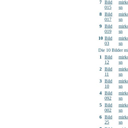
7
Bild
mirk
015
sn
8
Bild
mirk
017
sn
9
Bild
mirk
019
sn
10
Bild
mirk
03
sn
Die 10 Bilder mi
1
Bild
mirk
12
sn
2
Bild
mirk
11
sn
3
Bild
mirk
10
sn
4
Bild
mirk
092
sn
5
Bild
mirk
002
sn
6
Bild
mirk
25
sn