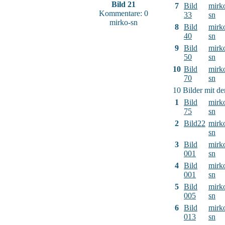
Bild 21
7
Bild
mirk
Kommentare: 0
33
sn
mirko-sn
8
Bild
mirk
40
sn
9
Bild
mirk
50
sn
10
Bild
mirk
70
sn
10 Bilder mit d
1
Bild
mirk
75
sn
2
Bild22
mirk
sn
3
Bild
mirk
001
sn
4
Bild
mirk
001
sn
5
Bild
mirk
005
sn
6
Bild
mirk
013
sn