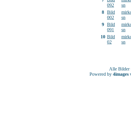
092
sn
8
Bild
mirk
002
sn
9
Bild
mirk
091
sn
10
Bild
mirk
02
sn
Alle Bilde
Powered by
4images
v