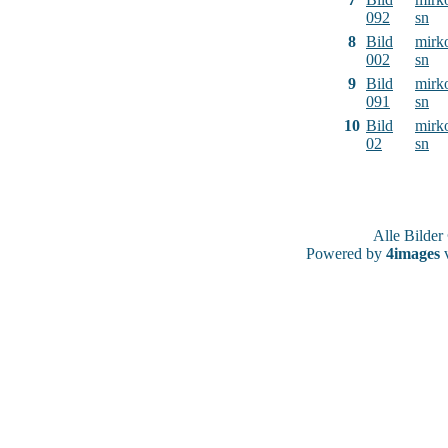
092
sn
8
Bild
mirk
002
sn
9
Bild
mirk
091
sn
10
Bild
mirk
02
sn
Alle Bilde
Powered by
4images
v