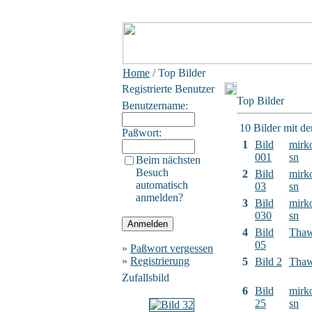
Home
/ Top Bilder
Registrierte Benutzer
Top Bilder
Benutzername:
10 Bilder mit d
Paßwort:
1
Bild
mirk
001
sn
Beim nächsten
Besuch
2
Bild
mirk
automatisch
03
sn
anmelden?
3
Bild
mirk
030
sn
4
Bild
Tha
05
»
Paßwort vergessen
»
Registrierung
5
Bild 2
Tha
Zufallsbild
6
Bild
mirk
25
sn