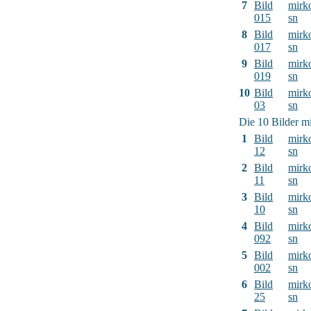
7
Bild
mirk
015
sn
8
Bild
mirk
017
sn
9
Bild
mirk
019
sn
10
Bild
mirk
03
sn
Die 10 Bilder mi
1
Bild
mirk
12
sn
2
Bild
mirk
11
sn
3
Bild
mirk
10
sn
4
Bild
mirk
092
sn
5
Bild
mirk
002
sn
6
Bild
mirk
25
sn