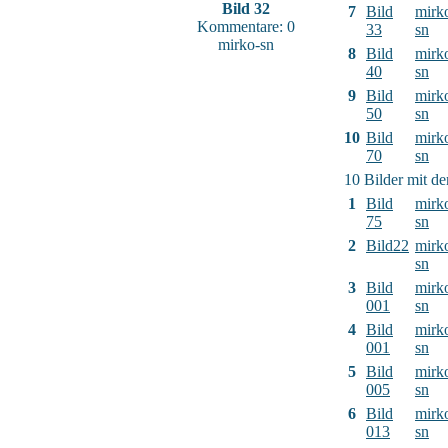
Bild 32
7
Bild
mirk
Kommentare: 0
33
sn
mirko-sn
8
Bild
mirk
40
sn
9
Bild
mirk
50
sn
10
Bild
mirk
70
sn
10 Bilder mit d
1
Bild
mirk
75
sn
2
Bild22
mirk
sn
3
Bild
mirk
001
sn
4
Bild
mirk
001
sn
5
Bild
mirk
005
sn
6
Bild
mirk
013
sn