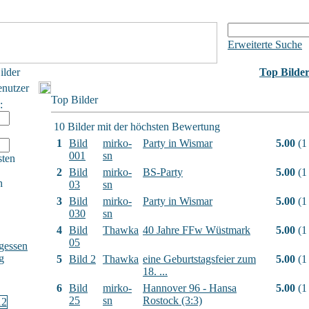
Erweiterte Suche
ilder
Top Bilde
enutzer
Top Bilder
:
10 Bilder mit der höchsten Bewertung
1
Bild
mirko-
Party in Wismar
5.00
(1
001
sn
sten
2
Bild
mirko-
BS-Party
5.00
(1
h
03
sn
3
Bild
mirko-
Party in Wismar
5.00
(1
030
sn
4
Bild
Thawka
40 Jahre FFw Wüstmark
5.00
(1
05
gessen
g
5
Bild 2
Thawka
eine Geburtstagsfeier zum
5.00
(1
18. ...
6
Bild
mirko-
Hannover 96 - Hansa
5.00
(1
25
sn
Rostock (3:3)