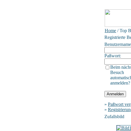
Home
/ Top B
Registrierte B
Benutzername
Paßwort:
Beim näch
Besuch
automatisc
anmelden?
»
Paßwort ver
»
Registrierun
Zufallsbild