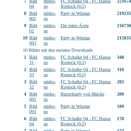
7
Bild
mirko-
FC Schalke 04 - FC Hansa
221674
04
sn
Rostock (0:2)
8
Bild
mirko-
Party in Wismar
219235
001
sn
9
Bild
mirko-
Die toten Ärzte
216730
02
sn
10
Bild
mirko-
Party in Wismar
215835
093
sn
10 Bilder mit den meisten Downloads
1
Bild
mirko-
FC Schalke 04 - FC Hansa
348
31
sn
Rostock (0:2)
2
Bild
mirko-
FC Schalke 04 - FC Hansa
316
33
sn
Rostock (0:2)
3
Bild
mirko-
FC Schalke 04 - FC Hansa
282
32
sn
Rostock (0:2)
4
Bild
mirko-
Burzelparty von Mücke
209
001
sn
5
Bild
mirko-
Party in Wismar
189
093
sn
6
Bild
mirko-
FC Schalke 04 - FC Hansa
178
04
sn
Rostock (0:2)
7
Bild
mirko-
Party in Wismar
173