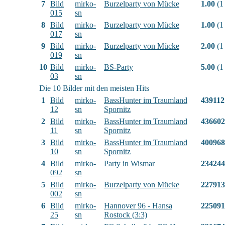
7
Bild
mirko-
Burzelparty von Mücke
1.00
(1
015
sn
8
Bild
mirko-
Burzelparty von Mücke
1.00
(1
017
sn
9
Bild
mirko-
Burzelparty von Mücke
2.00
(1
019
sn
10
Bild
mirko-
BS-Party
5.00
(1
03
sn
Die 10 Bilder mit den meisten Hits
1
Bild
mirko-
BassHunter im Traumland
439112
12
sn
Spornitz
2
Bild
mirko-
BassHunter im Traumland
436602
11
sn
Spornitz
3
Bild
mirko-
BassHunter im Traumland
400968
10
sn
Spornitz
4
Bild
mirko-
Party in Wismar
234244
092
sn
5
Bild
mirko-
Burzelparty von Mücke
227913
002
sn
6
Bild
mirko-
Hannover 96 - Hansa
225091
25
sn
Rostock (3:3)