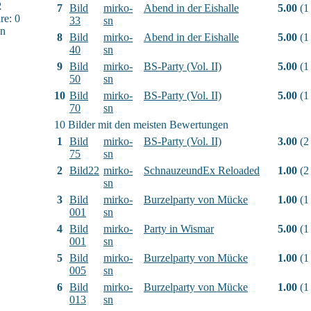
2
7
Bild
mirko-
Abend in der Eishalle
5.00
(1
e: 0
33
sn
sn
8
Bild
mirko-
Abend in der Eishalle
5.00
(1
40
sn
9
Bild
mirko-
BS-Party (Vol. II)
5.00
(1
50
sn
10
Bild
mirko-
BS-Party (Vol. II)
5.00
(1
70
sn
10 Bilder mit den meisten Bewertungen
1
Bild
mirko-
BS-Party (Vol. II)
3.00
(2
75
sn
2
Bild22
mirko-
SchnauzeundEx Reloaded
1.00
(2
sn
3
Bild
mirko-
Burzelparty von Mücke
1.00
(1
001
sn
4
Bild
mirko-
Party in Wismar
5.00
(1
001
sn
5
Bild
mirko-
Burzelparty von Mücke
1.00
(1
005
sn
6
Bild
mirko-
Burzelparty von Mücke
1.00
(1
013
sn