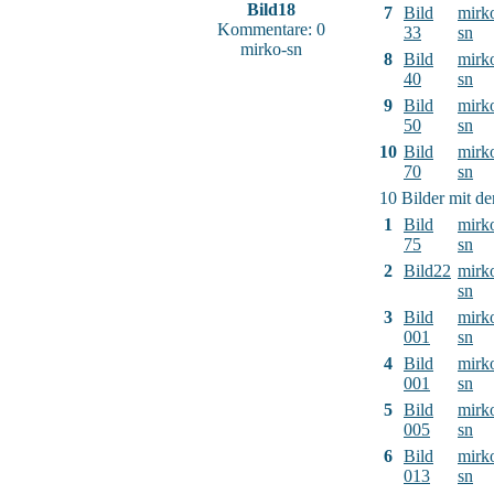
Bild18
7
Bild
mirk
Kommentare: 0
33
sn
mirko-sn
8
Bild
mirk
40
sn
9
Bild
mirk
50
sn
10
Bild
mirk
70
sn
10 Bilder mit d
1
Bild
mirk
75
sn
2
Bild22
mirk
sn
3
Bild
mirk
001
sn
4
Bild
mirk
001
sn
5
Bild
mirk
005
sn
6
Bild
mirk
013
sn