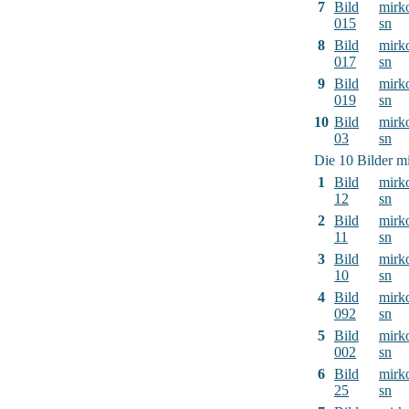
7
Bild
mirk
015
sn
8
Bild
mirk
017
sn
9
Bild
mirk
019
sn
10
Bild
mirk
03
sn
Die 10 Bilder mi
1
Bild
mirk
12
sn
2
Bild
mirk
11
sn
3
Bild
mirk
10
sn
4
Bild
mirk
092
sn
5
Bild
mirk
002
sn
6
Bild
mirk
25
sn