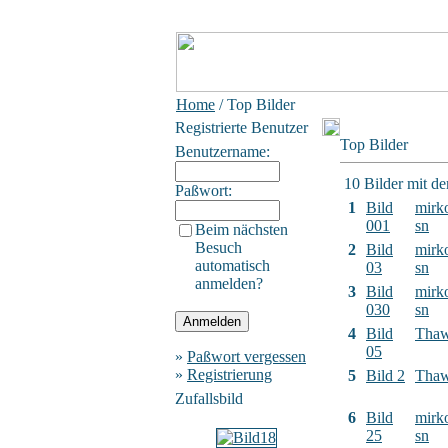
Home
/ Top Bilder
Registrierte Benutzer
Top Bilder
Benutzername:
10 Bilder mit d
Paßwort:
1
Bild
mirk
001
sn
Beim nächsten
Besuch
2
Bild
mirk
automatisch
03
sn
anmelden?
3
Bild
mirk
030
sn
4
Bild
Tha
05
»
Paßwort vergessen
»
Registrierung
5
Bild 2
Tha
Zufallsbild
6
Bild
mirk
25
sn