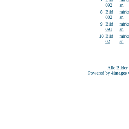
092
sn
8
Bild
mirk
002
sn
9
Bild
mirk
091
sn
10
Bild
mirk
02
sn
Alle Bilde
Powered by
4images
v