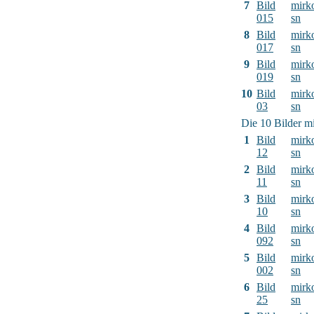
7
Bild
mirk
015
sn
8
Bild
mirk
017
sn
9
Bild
mirk
019
sn
10
Bild
mirk
03
sn
Die 10 Bilder mi
1
Bild
mirk
12
sn
2
Bild
mirk
11
sn
3
Bild
mirk
10
sn
4
Bild
mirk
092
sn
5
Bild
mirk
002
sn
6
Bild
mirk
25
sn