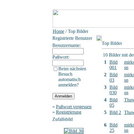
Home
/ Top Bilder
Registrierte Benutzer
Top Bilder
Benutzername:
10 Bilder mit d
Paßwort:
1
Bild
mirk
001
sn
Beim nächsten
Besuch
2
Bild
mirk
automatisch
03
sn
anmelden?
3
Bild
mirk
030
sn
4
Bild
Tha
05
»
Paßwort vergessen
»
Registrierung
5
Bild 2
Tha
Zufallsbild
6
Bild
mirk
25
sn