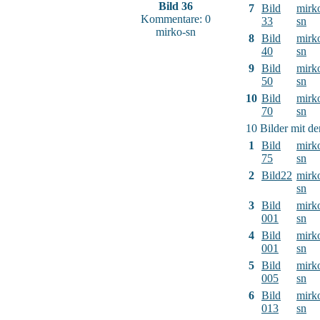
Bild 36
7
Bild
mirk
Kommentare: 0
33
sn
mirko-sn
8
Bild
mirk
40
sn
9
Bild
mirk
50
sn
10
Bild
mirk
70
sn
10 Bilder mit d
1
Bild
mirk
75
sn
2
Bild22
mirk
sn
3
Bild
mirk
001
sn
4
Bild
mirk
001
sn
5
Bild
mirk
005
sn
6
Bild
mirk
013
sn