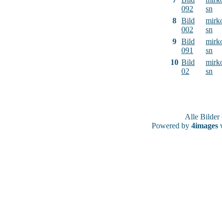
092
sn
8
Bild
mirk
002
sn
9
Bild
mirk
091
sn
10
Bild
mirk
02
sn
Alle Bilde
Powered by
4images
v