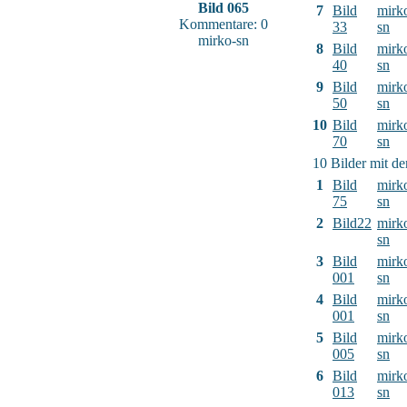
Bild 065
7
Bild
mirk
Kommentare: 0
33
sn
mirko-sn
8
Bild
mirk
40
sn
9
Bild
mirk
50
sn
10
Bild
mirk
70
sn
10 Bilder mit d
1
Bild
mirk
75
sn
2
Bild22
mirk
sn
3
Bild
mirk
001
sn
4
Bild
mirk
001
sn
5
Bild
mirk
005
sn
6
Bild
mirk
013
sn