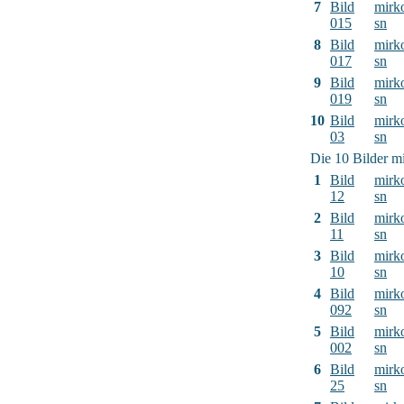
7
Bild
mirk
015
sn
8
Bild
mirk
017
sn
9
Bild
mirk
019
sn
10
Bild
mirk
03
sn
Die 10 Bilder mi
1
Bild
mirk
12
sn
2
Bild
mirk
11
sn
3
Bild
mirk
10
sn
4
Bild
mirk
092
sn
5
Bild
mirk
002
sn
6
Bild
mirk
25
sn