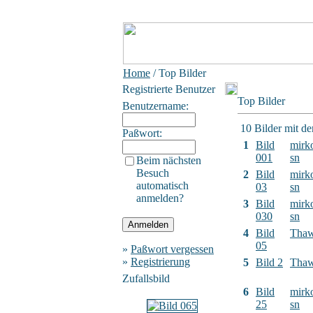
Home
/ Top Bilder
Registrierte Benutzer
Top Bilder
Benutzername:
10 Bilder mit d
Paßwort:
1
Bild
mirk
001
sn
Beim nächsten
Besuch
2
Bild
mirk
automatisch
03
sn
anmelden?
3
Bild
mirk
030
sn
4
Bild
Tha
05
»
Paßwort vergessen
»
Registrierung
5
Bild 2
Tha
Zufallsbild
6
Bild
mirk
25
sn