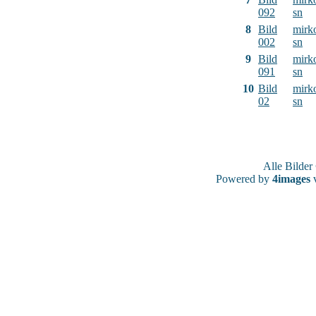
092
sn
8
Bild
mirk
002
sn
9
Bild
mirk
091
sn
10
Bild
mirk
02
sn
Alle Bilde
Powered by
4images
v