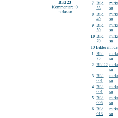
Bild 23
7
Bild
mirk
Kommentare: 0
33
sn
mirko-sn
8
Bild
mirk
40
sn
9
Bild
mirk
50
sn
10
Bild
mirk
70
sn
10 Bilder mit d
1
Bild
mirk
75
sn
2
Bild22
mirk
sn
3
Bild
mirk
001
sn
4
Bild
mirk
001
sn
5
Bild
mirk
005
sn
6
Bild
mirk
013
sn