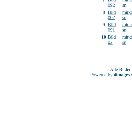
092
sn
8
Bild
mirk
002
sn
9
Bild
mirk
091
sn
10
Bild
mirk
02
sn
Alle Bilde
Powered by
4images
v