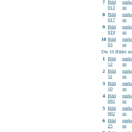
7
Bild
mirk
015
sn
8
Bild
mirk
017
sn
9
Bild
mirk
019
sn
10
Bild
mirk
03
sn
Die 10 Bilder mi
1
Bild
mirk
12
sn
2
Bild
mirk
11
sn
3
Bild
mirk
10
sn
4
Bild
mirk
092
sn
5
Bild
mirk
002
sn
6
Bild
mirk
25
sn