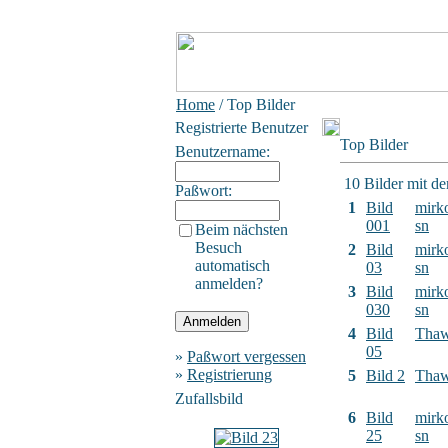
Home
/ Top Bilder
Registrierte Benutzer
Top Bilder
Benutzername:
10 Bilder mit d
Paßwort:
1
Bild
mirk
001
sn
Beim nächsten
Besuch
2
Bild
mirk
automatisch
03
sn
anmelden?
3
Bild
mirk
030
sn
4
Bild
Tha
05
»
Paßwort vergessen
»
Registrierung
5
Bild 2
Tha
Zufallsbild
6
Bild
mirk
25
sn